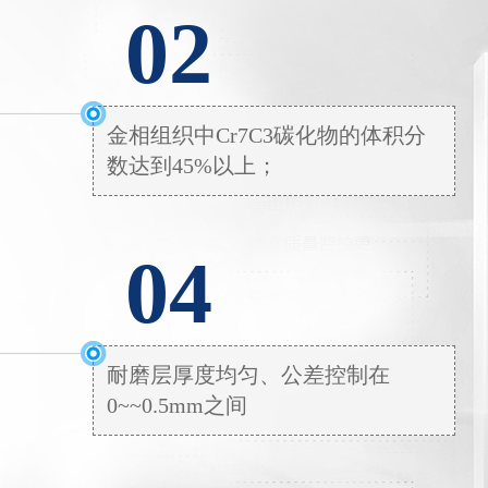
02
金相组织中Cr7C3碳化物的体积分
数达到45%以上；
04
耐磨层厚度均匀、公差控制在
0~~0.5mm之间