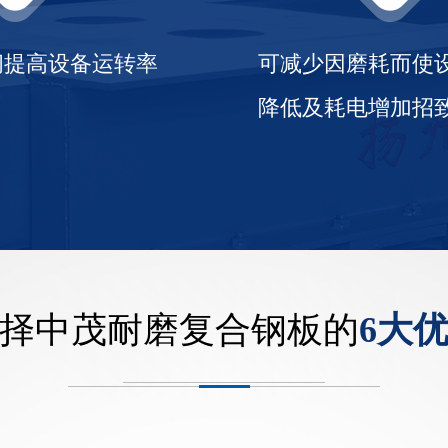
间提高设备运转率
可减少因磨耗而使
降低及耗电增加招
择中茂耐磨复合钢板的
6大