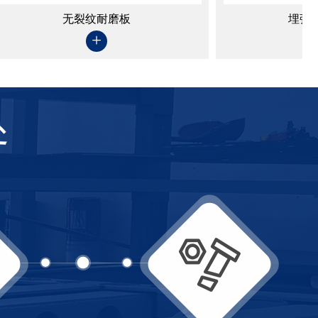
无裂纹耐磨板
+
处