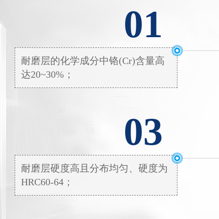
01
耐磨层的化学成分中铬(Cr)含量高
达20~30%；
03
耐磨层硬度高且分布均匀、硬度为
HRC60-64；