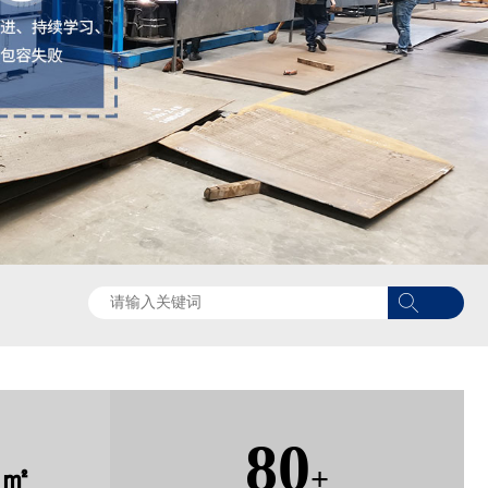
80
㎡
+